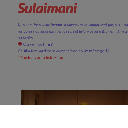
Sulaimani
Un soir à Paris, deux femmes Indiennes ne se connaissant pas, se retr
restaurant où les odeurs, les saveurs et la langue les entraînent dans 
souvenirs.
Où voir ce film ?
Ce film fait parti de la compétition court métrage 11+
Télécharger la fiche-film