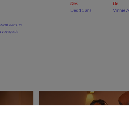
Dès
De
Dès 11 ans
Vinnie 
ouvent dans un
un voyage de