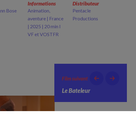
Informations
Distributeur
Ann Bose
Animation,
Pentacle
aventure | France
Productions
| 2025 | 20 min I
VF et VOSTFR
Film suivant
Le Bateleur