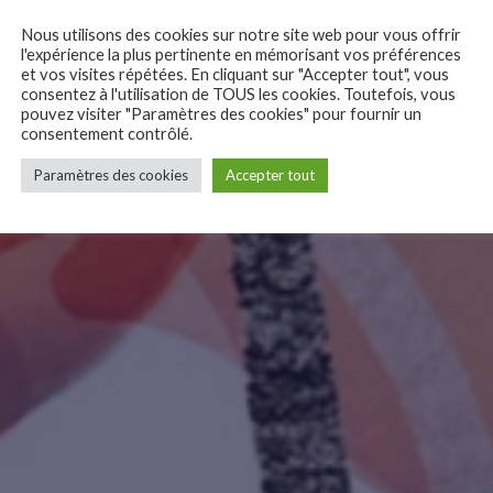
Nous utilisons des cookies sur notre site web pour vous offrir
l'expérience la plus pertinente en mémorisant vos préférences
et vos visites répétées. En cliquant sur "Accepter tout", vous
consentez à l'utilisation de TOUS les cookies. Toutefois, vous
es d’animation coréens. Loin de toute présence humaine, les animau
pouvez visiter "Paramètres des cookies" pour fournir un
consentement contrôlé.
Paramètres des cookies
Accepter tout