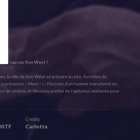
il et cap sur Key West !
, la ville de Key West se prépare au pire. Au milieu du
y présenter « Mant ! » : l’histoire d’un homme transformé en
ce de cinéma, et Woolsey profite de l’agitation ambiante pour
Crédits
VOSTF
Carlotta