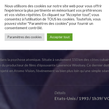
Nous utilisons des cookies sur notre site web pour vous offrir
a Beach
l'expérience la plus pertinente en mémorisant vos préférences
et vos visites répétées. En cliquant sur "Accepter tout", vous
consentez à l'utilisation de TOUS les cookies. Toutefois, vous
pouvez visiter "Paramètres des cookies" pour fournir un
consentement contrôlé.
Paramètres des cookies
Accepter tout
out de même bien plus drôle ! Sortez vos plus belles lunettes de sole
 dans la psychose atomique. Située à seulement 150 km des côtes cubaines
e du producteur de films d’épouvante Lawrence Woolsey. Ce dernier doit 
ojeté en Atomo Vision, l’événement va bien plus loin qu’une simple séan
Détails
Etats-Unis / 1993 / 1h39/ 