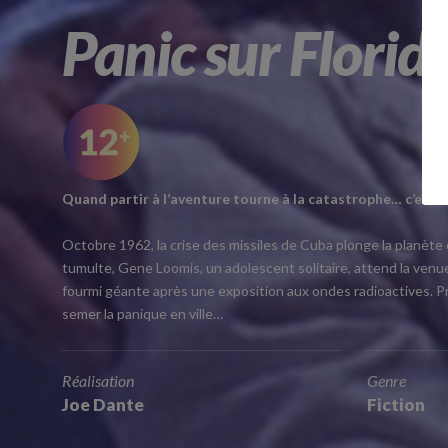
Panic sur Florid
Quand partir à l’aventure tourne à la catastrophe… c’est t
Octobre 1962, la crise des missiles de Cuba plonge la planète
tumulte, Gene Loomis, un adolescent solitaire, attend la venu
fourmi géante après une exposition aux ondes radioactives. Pr
semer la panique en ville…
Réalisation
Genre
Joe Dante
Fiction