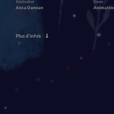
Réalisation
Genre
Anca Damian
Animatio
Plus d'infos