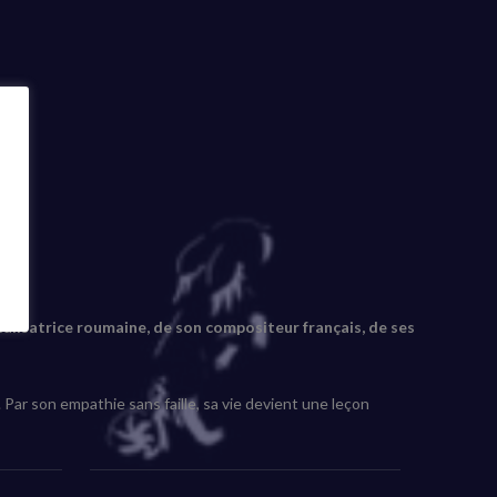
a
 réalisatrice roumaine, de son compositeur français, de ses
 Par son empathie sans faille, sa vie devient une leçon