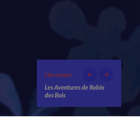
Film suivant
Les Aventures de Robin
des Bois