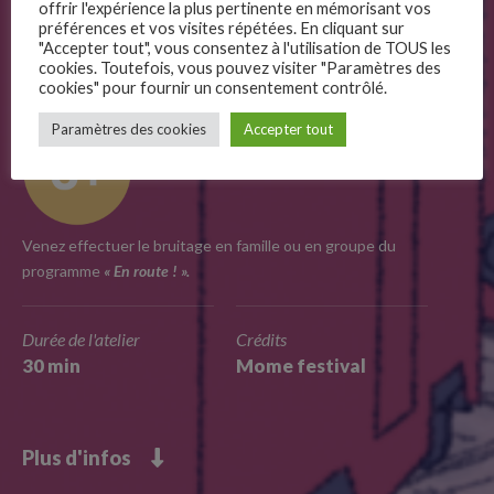
offrir l'expérience la plus pertinente en mémorisant vos
préférences et vos visites répétées. En cliquant sur
On refait le son !
"Accepter tout", vous consentez à l'utilisation de TOUS les
cookies. Toutefois, vous pouvez visiter "Paramètres des
cookies" pour fournir un consentement contrôlé.
–
Paramètres des cookies
Accepter tout
Follow Us
Venez effectuer le bruitage en famille ou en groupe du
programme
« En route ! ».
Durée de l'atelier
Crédits
30 min
Mome festival
Plus d'infos