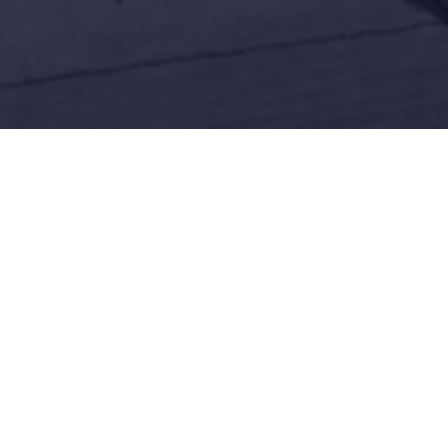
Samedi 3 février
10h30
Champigny-sur-Marne
Méd. J.-J. Rousseau
"En route !"