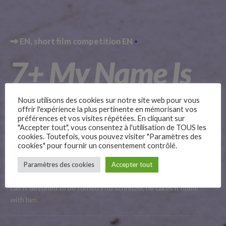
EN
short film competition EN
7+ My Name Is
Edgar and I
Nous utilisons des cookies sur notre site web pour vous
offrir l'expérience la plus pertinente en mémorisant vos
préférences et vos visites répétées. En cliquant sur
Have a Cow
"Accepter tout", vous consentez à l'utilisation de TOUS les
cookies. Toutefois, vous pouvez visiter "Paramètres des
cookies" pour fournir un consentement contrôlé.
–
Edgar’s ordinary life is disrupted by a newborn calf he sees
Paramètres des cookies
Accepter tout
Follow Us
during a tourist trip to a slaughterhouse. Learning that the
calf is destined to be turned into schnitzel, he takes it home
with him.