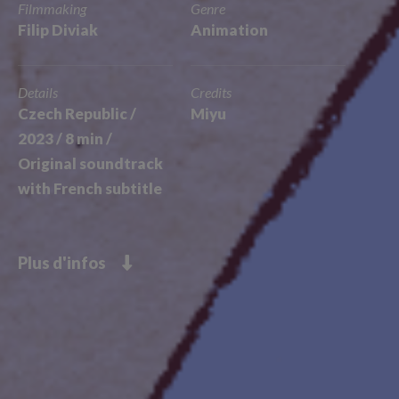
Filmmaking
Genre
Filip Diviak
Animation
Details
Credits
Czech Republic /
Miyu
2023 / 8 min /
Original soundtrack
with French subtitle
Plus d'infos