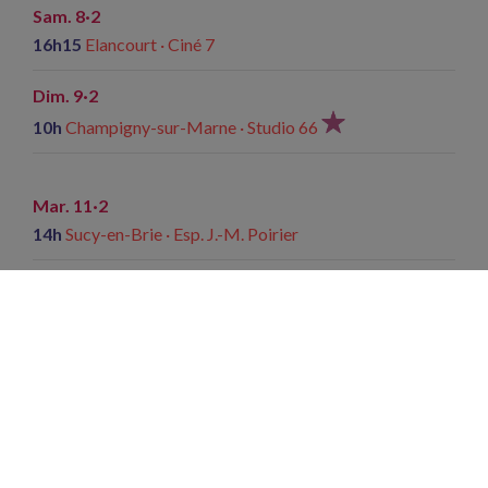
Sam. 8·2
16h15
Elancourt · Ciné 7
Dim. 9·2
10h
Champigny-sur-Marne · Studio 66
Mar. 11·2
14h
Sucy-en-Brie · Esp. J.-M. Poirier
Mer. 12·2
14h30
Ormesson-sur-Marne · C. C. W. d’Ormesson
Mer. 19·2
14h
Chevilly-Larue · Th. A. Malraux
Jeu. 20·2
14h
Massy · CinéMassy