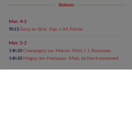
Séances
Mar. 4·2
9h15
Sucy-en-Brie · Esp. J.-M. Poirier
Mer. 5·2
14h30
Champigny-sur-Marne · Méd. J-J. Rousseau
14h30
Magny-les-Hameaux · Mais. de l’environnement
Sam. 8·2
15h45
Paris · Chaplin Denfert
Jeu. 20·2
14h15
Paris · Chaplin St Lambert