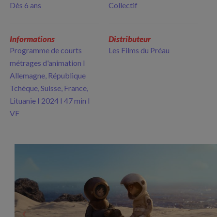
Dès 6 ans
Collectif
Informations
Distributeur
Programme de courts
Les Films du Préau
métrages d'animation I
Allemagne, République
Tchèque, Suisse, France,
Lituanie I 2024 I 47 min I
VF