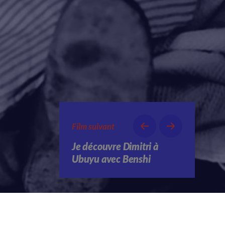
Film suivant
Je découvre Dimitri à
Ubuyu avec Benshi