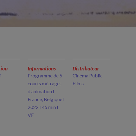
tion
Informations
Distributeur
f
Programme de 5
Cinéma Public
courts métrages
Films
d'animation I
France, Belgique I
2022 I 45 min I
VF