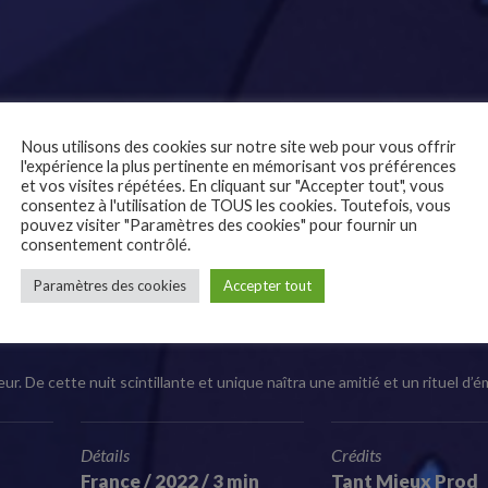
Nous utilisons des cookies sur notre site web pour vous offrir
l'expérience la plus pertinente en mémorisant vos préférences
et vos visites répétées. En cliquant sur "Accepter tout", vous
consentez à l'utilisation de TOUS les cookies. Toutefois, vous
pouvez visiter "Paramètres des cookies" pour fournir un
consentement contrôlé.
Paramètres des cookies
Accepter tout
ur. De cette nuit scintillante et unique naîtra une amitié et un rituel d’
Détails
Crédits
France / 2022 / 3 min
Tant Mieux Prod