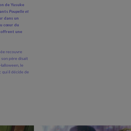
on de Yusuke
fants
Poupelle et
ur dans un
au cœur du
, offrent une
umée recouvre
e son père disait
’Halloween, le
qui il décide de