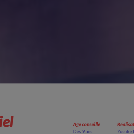
iel
Âge conseillé
Réalisa
Dès 9 ans
Yusuke 