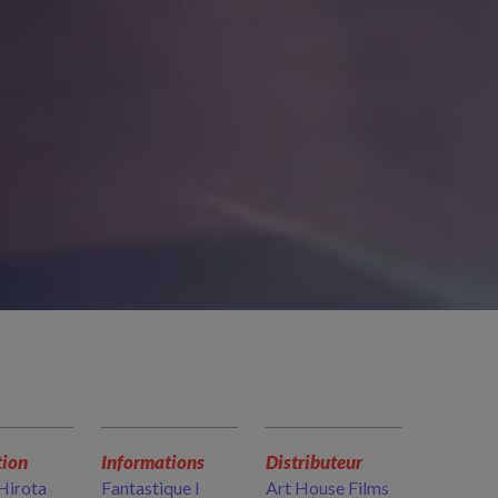
tion
Informations
Distributeur
Hirota
Fantastique I
Art House Films