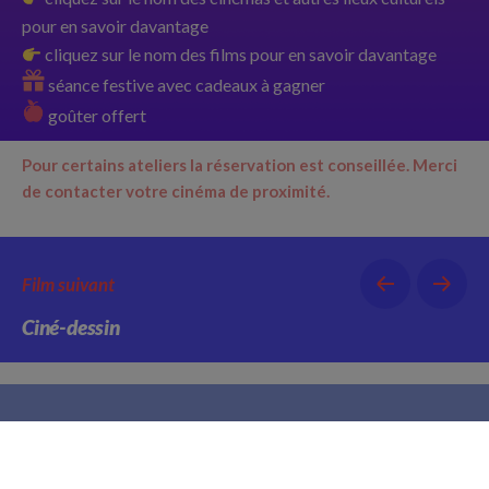
pour en savoir davantage
cliquez sur le nom des films pour en savoir davantage
séance festive avec cadeaux à gagner
goûter offert
Pour certains ateliers la réservation est conseillée.
Merci
de contacter votre cinéma de proximité.
Film suivant
Ciné-dessin