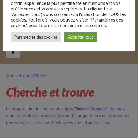
offrir l'expérience la plus pertinente en mémorisant vos
préférences et vos visites répétées. En cliquant sur
"Accepter tout", vous consentez à l'utilisation de TOUS les
cookies. Toutefois, vous pouvez visiter "Paramètres des
cookies" pour fournir un consentement contrôlé.
–
Paramètres des cookies
Accepter tout
Follow Us
Animations 2025
Cherche et trouve
Le programme de courts-métrages
‘‘Sacrées Crapules’’
est suivi
d’un « cherche et trouve » interactif sur grand écran. Trouvez les
personnages qui se sont échappés dans d’autres films !