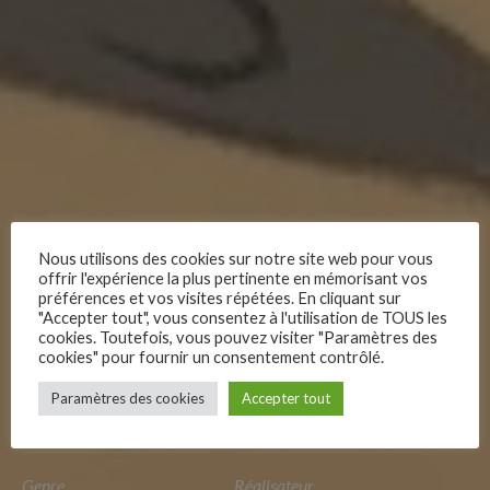
Boriya
Nous utilisons des cookies sur notre site web pour vous
offrir l'expérience la plus pertinente en mémorisant vos
préférences et vos visites répétées. En cliquant sur
Un été dans la campagne coréenne, Bori une fillette de 7 ans,
"Accepter tout", vous consentez à l'utilisation de TOUS les
cookies. Toutefois, vous pouvez visiter "Paramètres des
s’ennuie dans la ferme familiale. Tout le monde est occupé
cookies" pour fournir un consentement contrôlé.
sauf elle, car c’est la saison des récoltes. Elle cherche
–
désespérément quelqu’un avec qui jouer, mais rien ne se
Paramètres des cookies
Accepter tout
Follow Us
passe comme elle l’avait imaginé.
Genre
Réalisateur