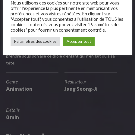
Au revoir, été
Nous utilisons des cookies sur notre site web pour vous
offrir l'expérience la plus pertinente en mémorisant vos
préférences et vos visites répétées. En cliquant sur
"Accepter tout", vous consentez à l'utilisation de TOUS les
cookies. Toutefois, vous pouvez visiter "Paramètres des
De Jang Seong-Ji
cookies" pour fournir un consentement contrôlé.
–
Animation / Corée du Sud / 2013 / 8 min
Paramètres des cookies
Accepter tout
L’œuf d’un bébé pingouin éclot un jour dans la chaumière d’un
Follow Us
loup. Du jour au lendemain, ce loup paisible et solitaire va
prendre sous son aile ce drôle d’enfant qui n’en fait qu’à sa
tête.
Genre
Réalisateur
Animation
Jang Seong-Ji
Détails
8 min