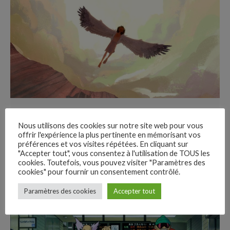
19 min read
Nous utilisons des cookies sur notre site web pour vous
Icarus
offrir l'expérience la plus pertinente en mémorisant vos
préférences et vos visites répétées. En cliquant sur
"Accepter tout", vous consentez à l'utilisation de TOUS les
Mercredi 24 janvier 16h Chaplin Denfert · Paris
cookies. Toutefois, vous pouvez visiter "Paramètres des
Mercredi 24 janvier 16h Chaplin...
cookies" pour fournir un consentement contrôlé.
–
Paramètres des cookies
Accepter tout
Follow Us