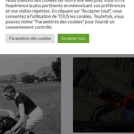
Nous utilisons des cookies sur notre site web pour vous offrir
17 min read
l'expérience la plus pertinente en mémorisant vos préférences
geddon
Strike
et vos visites répétées. En cliquant sur "Accepter tout", vous
consentez à l'utilisation de TOUS les cookies. Toutefois, vous
pouvez visiter "Paramètres des cookies" pour fournir un
credi 24 janvier 16h
Mercredi 24 janvier 16h C
consentement contrôlé.
Chaplin...
Paramètres des cookies
Accepter tout