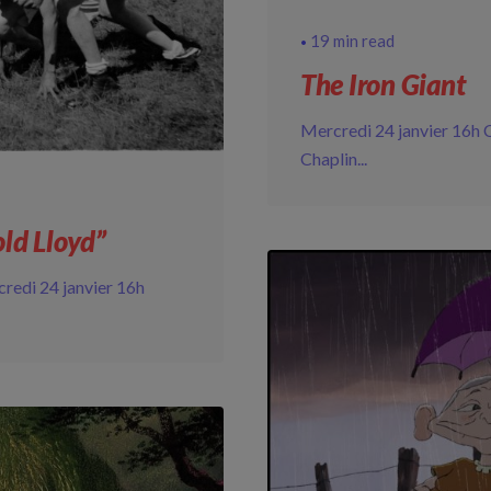
19 min read
The Iron Giant
Mercredi 24 janvier 16h C
Chaplin...
ld Lloyd”
credi 24 janvier 16h