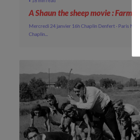
18 min read
A Shaun the sheep movie : Farma
Mercredi 24 janvier 16h Chaplin Denfert · Paris Mer
Chaplin...