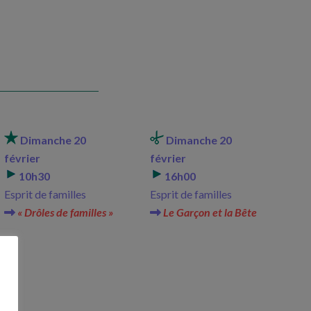
Dimanche 20
Dimanche 20
février
février
10h30
16h00
Esprit de familles
Esprit de familles
« Drôles de familles »
Le Garçon et la Bête