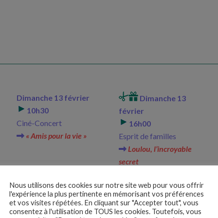
Dimanche 13 février
Dimanche 13
10h30
février
Ciné-Concert
16h00
« Amis pour la vie »
Esprit de familles
Loulou, l’incroyable
secret
Nous utilisons des cookies sur notre site web pour vous offrir
l'expérience la plus pertinente en mémorisant vos préférences
et vos visites répétées. En cliquant sur "Accepter tout", vous
consentez à l'utilisation de TOUS les cookies. Toutefois, vous