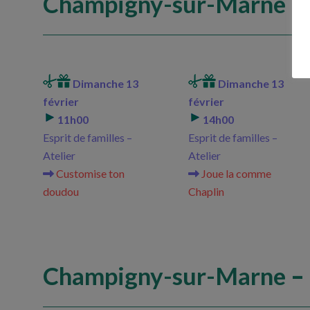
Champigny-sur-Marne
– 
Dimanche 13
Dimanche 13
février
février
11h00
14h00
Esprit de familles –
Esprit de familles –
Atelier
Atelier
Customise ton
Joue la comme
doudou
Chaplin
Champigny-sur-Marne
–