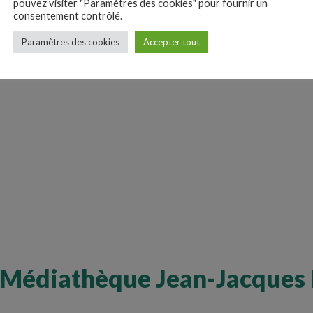
Maison des Arts Plastiques
pouvez visiter "Paramètres des cookies" pour fournir un
consentement contrôlé.
Paramètres des cookies
Accepter tout
 Médiathèque Jean-Jacques