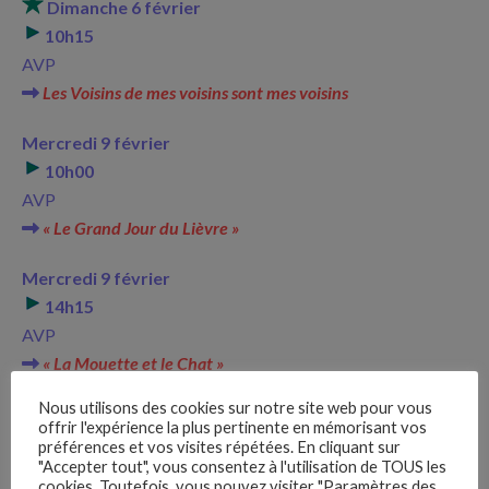
Dimanche 6 février
10h15
AVP
Les Voisins de mes voisins sont mes voisins
Mercredi 9 février
10h00
AVP
« Le Grand Jour du Lièvre »
Mercredi 9 février
14h15
AVP
« La Mouette et le Chat »
Nous utilisons des cookies sur notre site web pour vous
Dimanche 13 février
offrir l'expérience la plus pertinente en mémorisant vos
10h00
préférences et vos visites répétées. En cliquant sur
"Accepter tout", vous consentez à l'utilisation de TOUS les
AVP
cookies. Toutefois, vous pouvez visiter "Paramètres des