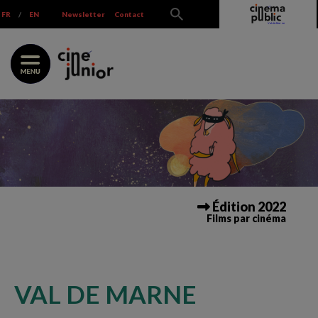
Skip
FR
/
EN
Newsletter
Contact
to
content
Édition 2022
Films par cinéma
VAL DE MARNE