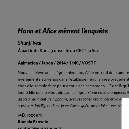
Hana et Alice mènent l’enquête
Shunji Iwai
À partir de 8 ans (conseillé du CE2 à la 5e).
Animation / Japon / 2014 / 1h40 / VOSTF
Nouvelle élève au collège Ishinomori, Alice entend des rume
évènements survenus dans l’établissement l’année précédente.
chez elle semble faire peur à tous ses camarades… C’est là qu
jeune fille qui ne vient plus au collège…
Curieuse et courageuse, A
au cœur de la culture nipponne, avec ses codes, croyances et valeurs m
sensible et intelligent d’une jeune fille en quête de vérité et une très be
Eurozoom
Romain Brosolo
contact
@
eurozoom.fr