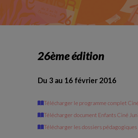
26ème édition
Du 3 au 16 février 2016
Télécharger le programme complet Ciné
Télécharger
document
En
fants
Ciné
Jun
Télécharger
les
doss
iers
pédagogiques