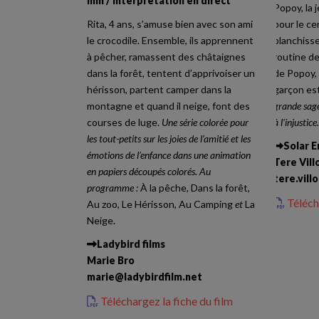
min / interprétation en direct
Popoy, la 
Rita, 4 ans, s’amuse bien avec son ami
pour le ce
le crocodile. Ensemble, ils apprennent
blanchisse
à pêcher, ramassent des châtaignes
routine d
dans la forêt, tentent d’apprivoiser un
de Popoy, 
hérisson, partent camper dans la
garçon es
montagne et quand il neige, font des
grande sage
courses de luge.
Une série colorée pour
à l’injustice
les tout-petits sur les joies de l’amitié et les
Solar 
émotions de l’enfance dans une animation
Tere Vill
en papiers découpés colorés. Au
tere.vill
programme :
À la pêche, Dans la forêt,
Téléch
Au zoo, Le Hérisson, Au Camping
et
La
Neige.
Ladybird films
Marie Bro
marie
@
ladybirdfilm.net
Téléchargez la fiche du film