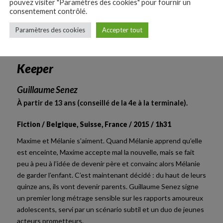
pouvez visiter "Paramètres des cookies" pour fournir un
consentement contrôlé.
Téléchargez la fiche du fil
Paramètres des cookies
Accepter tout
Keeper
Guillaume Senez
À partir de 13 ans (conseillé de la 4e à la terminale).
Fiction / Belgique, Suisse, France / 2015 / 1h31
Maxime et Mélanie s’aiment. Quand Mélanie apprend qu’elle
est enceinte, Maxime accepte mal la nouvelle, mais se fait
peu à peu à l’idée de devenir père et convainc alors Mélanie
de garder l’enfant. C’est maintenant décidé : du haut de leurs
quinze ans, ils vont devenir parents. Guillaume Senez signe
un premier long métrage sensible sur les rapports amoureux
adolescents, servi par un scénario subtil et un duo de jeunes
acteurs prometteurs.