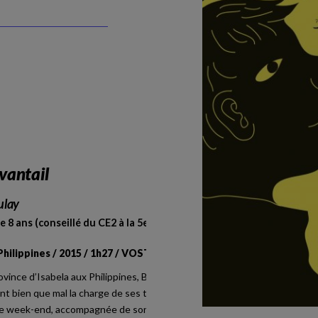
vantail
ulay
e 8 ans (conseillé du CE2 à la 5e).
 Philippines / 2015 / 1h27 / VOSTF
ovince d’Isabela aux Philippines, Belyn
t bien que mal la charge de ses trois
Le week-end, accompagnée de son fils