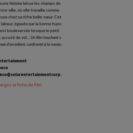
jeune femme laisse les champs de riz
ntre-ville, où elle travaille comme
use chez sa riche belle-sœur. Cette
e labeur, égayée par la bonne humeur
est bouleversée lorsque le petit
t accusé de vol…
Un film touchant sur la
sse d’un enfant, confronté à la rumeur et
.
Entertainment
onco
onco
@
solarentertainmentcorp.com
argez la fiche du film