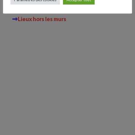
Follow Us
Lieux du Val-de-Marne
Lieux hors les murs