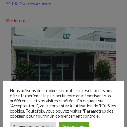
94480 Ablon-sur-Seine
Site internet
Nous utilisons des cookies sur notre site web pour vous
offrir l'expérience la plus pertinente en mémorisant vos
En savoir plus sur les lieux
préférences et vos visites répétées. En cliquant sur
"Accepter tout", vous consentez à l'utilisation de TOUS les
du festival
cookies. Toutefois, vous pouvez visiter "Paramètres des
cookies" pour fournir un consentement contrôlé.
–
Paramètres des cookies
Accepter tout