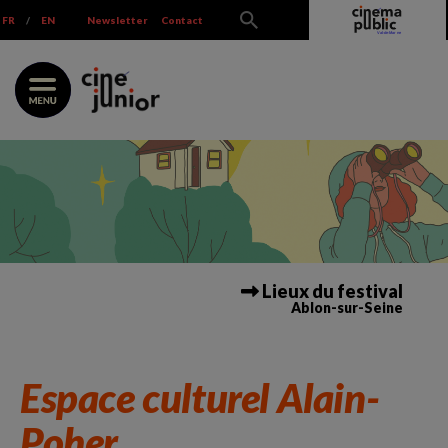
Skip
FR
/
EN
Newsletter
Contact
to
content
Lieux du festival
Ablon-sur-Seine
Espace culturel Alain-
Poher