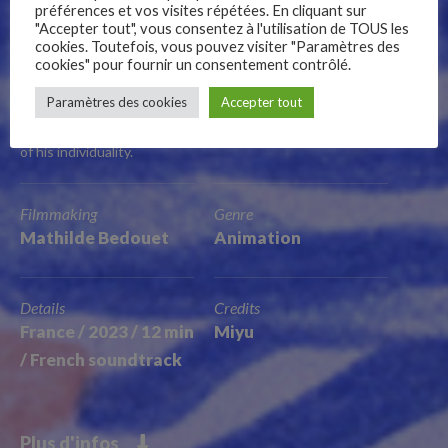
préférences et vos visites répétées. En cliquant sur
"Accepter tout", vous consentez à l'utilisation de TOUS les
cookies. Toutefois, vous pouvez visiter "Paramètres des
It’s the interminable “15th of August picnic” on Callot Island.
cookies" pour fournir un consentement contrôlé.
–
But this year, Paul, his family, and their friends find themselves
Paramètres des cookies
Accepter tout
trapped by the tide. Distressed to find himself stuck between
Follow Us
the world of adults and that of children, Paul becomes aware
of his individuality.
Filmmaking
Genre
Mathilde Bedouet
Animation
Details
Credits
France / 2023 / 12 min
Miyu
/ French soundtrack
Plus d'infos