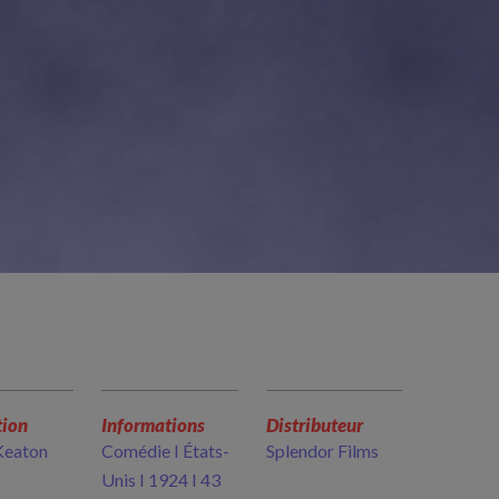
tion
Informations
Distributeur
Keaton
Comédie I États-
Splendor Films
Unis I 1924 I 43