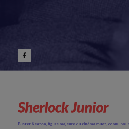
Sherlock Junior
Buster Keaton, figure majeure du cinéma muet, connu pou