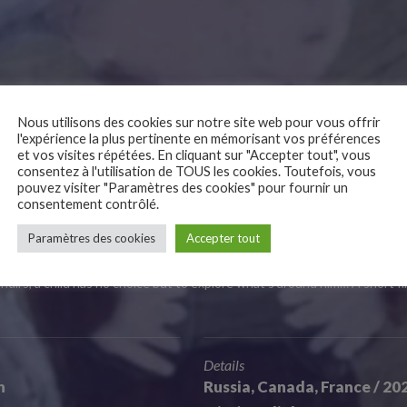
Nous utilisons des cookies sur notre site web pour vous offrir
l'expérience la plus pertinente en mémorisant vos préférences
et vos visites répétées. En cliquant sur "Accepter tout", vous
consentez à l'utilisation de TOUS les cookies. Toutefois, vous
pouvez visiter "Paramètres des cookies" pour fournir un
ite Day
consentement contrôlé.
Paramètres des cookies
Accepter tout
ffairs, a child has no choice but to explore what’s around him… A short f
Details
n
Russia, Canada, France / 202