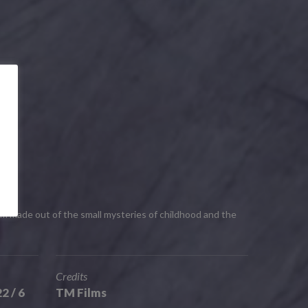
ilm made out of the small mysteries of childhood and the
Credits
2 / 6
TM Films