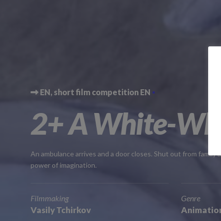
EN
short film competition EN
2+ A White-Wh
An ambulance arrives and a door closes. Shut out from family a
power of imagination.
Filmmaking
Genre
Vasily Tchirkov
Animatio