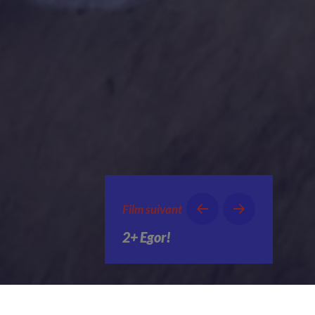
Film suivant
2+ Egor!