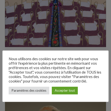
22 min read
Nous utilisons des cookies sur notre site web pour vous
offrir l'expérience la plus pertinente en mémorisant vos
Les Enfants de la mer Noire
préférences et vos visites répétées. En cliquant sur
"Accepter tout", vous consentez à l'utilisation de TOUS les
Mercredi 24 janvier 16h Chaplin Denfert · Paris
cookies. Toutefois, vous pouvez visiter "Paramètres des
Mercredi 24 janvier 16h Chaplin...
cookies" pour fournir un consentement contrôlé.
–
Paramètres des cookies
Accepter tout
Follow Us