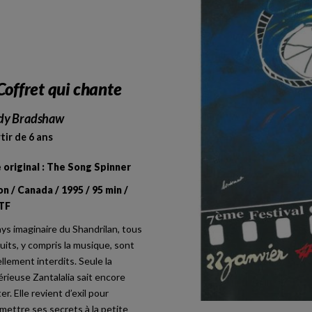
Coffret qui chante
dy Bradshaw
tir de 6 ans
 original : The Song Spinner
on / Canada / 1995 / 95 min /
TF
ys imaginaire du Shandrilan, tous
ruits, y compris la musique, sont
llement interdits. Seule la
rieuse Zantalalia sait encore
er. Elle revient d’exil pour
mettre ses secrets à la petite