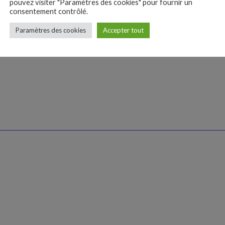
porte-monnaie. Celui-ci appartient à
pouvez visiter "Paramètres des cookies" pour fournir un
parents, bergers noma
consentement contrôlé.
Belma, une jeune réfugiée bosniaque.
qu’une fois l’an.
Rasmus tombe amoureux de la jeune fille
Paramètres des cookies
Accepter tout
mais compte se servir de l’argent pour
s’acheter de nouveaux jeux…