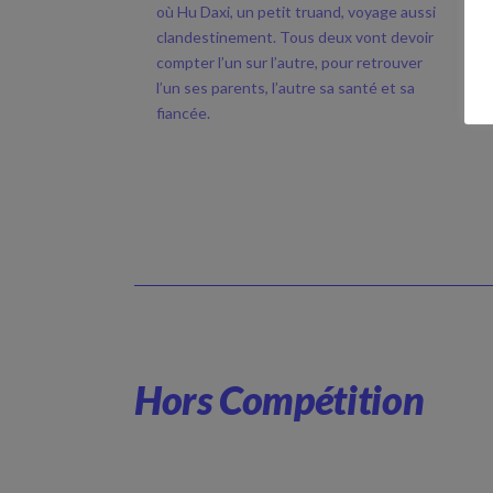
où Hu Daxi, un petit truand, voyage aussi
clandestinement. Tous deux vont devoir
compter l’un sur l’autre, pour retrouver
l’un ses parents, l’autre sa santé et sa
fiancée.
Hors Compétition