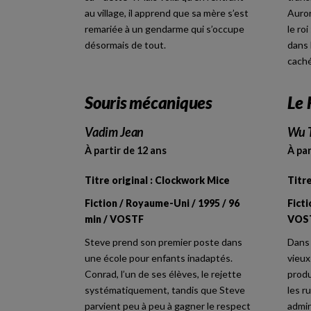
au village, il apprend que sa mère s’est
Auror
remariée à un gendarme qui s’occupe
le ro
désormais de tout.
dans 
caché
Souris mécaniques
Le 
Vadim Jean
Wu 
À partir de 12 ans
À par
Titre original : Clockwork Mice
Titre
Fiction / Royaume-Uni / 1995 / 96
Ficti
min / VOSTF
VOS
Steve prend son premier poste dans
Dans 
une école pour enfants inadaptés.
vieux
Conrad, l’un de ses élèves, le rejette
prod
systématiquement, tandis que Steve
les r
parvient peu à peu à gagner le respect
admir