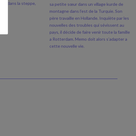
des dans la steppe,
sa petite sœur dans un village kurde de
montagne dans l’est de la Turquie. Son
père travaille en Hollande. Inquiète par les
nouvelles des troubles qui sévissent au
pays, il décide de faire venir toute la famille
a Rotterdam. Memo doit alors s’adapter a
cette nouvelle vie.