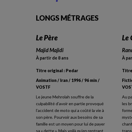
LONGS MÉTRAGES
Le Père
Le 
Majid Majidi
Ran
À partir de 8 ans
À par
Titre original : Pedar
Titre
Animation / Iran / 1996 / 96 min /
Ficti
VOSTF
VOS
Le jeune Mehrolah souffre de la
Au pa
culpabilité d’avoir en partie provoqué
les b
l’accident de moto qui a coûté la vie à
forme
son père. Pourvoir aux besoins de sa
mysté
famille est un moyen pour lui de payer
chant
sa « dette ». Mais voilà qu’en rentrant
trans