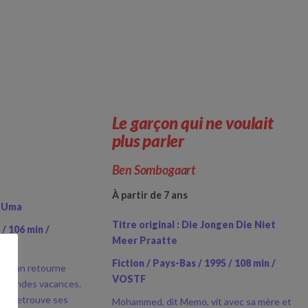
Le garçon qui ne voulait
plus parler
Ben Sombogaart
À partir de 7 ans
i Uma
Titre original : Die Jongen Die Niet
 / 106 min /
Meer Praatte
Fiction / Pays-Bas / 1995 / 108 min /
, Naran retourne
VOSTF
s grandes vacances.
l ne retrouve ses
Mohammed, dit Memo, vit avec sa mère et