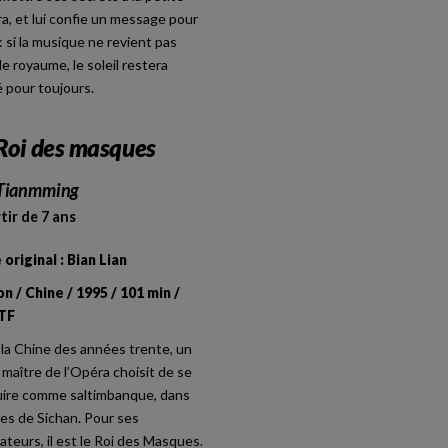
a, et lui confie un message pour
i : si la musique ne revient pas
le royaume, le soleil restera
 pour toujours.
Roi des masques
Tianmming
tir de 7 ans
 original : Bian Lian
on / Chine / 1995 / 101 min /
TF
la Chine des années trente, un
 maître de l’Opéra choisit de se
uire comme saltimbanque, dans
ues de Sichan. Pour ses
ateurs, il est le Roi des Masques.