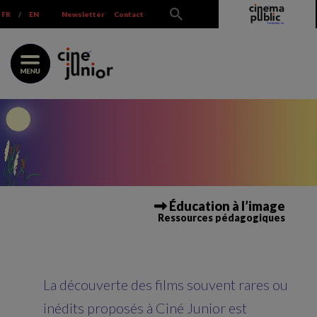
Skip
FR
/
EN
Newsletter
Contact
to
content
Éducation à l’image
Ressources pédagogiques
La découverte des films souvent rares ou
inédits proposés à Ciné Junior est