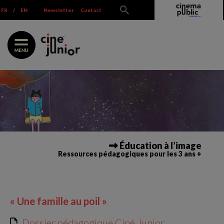
Skip
FR
/
EN
Newsletter
Contact
to
content
Éducation à l’image
Ressources pédagogiques pour les 3 ans +
« Une famille au poil »
Dossier pédagogique Ciné Junior