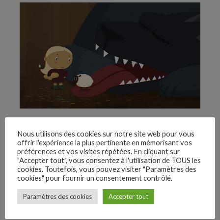
En savoir plus sur
Nous utilisons des cookies sur notre site web pour vous
offrir l'expérience la plus pertinente en mémorisant vos
Education à l'image :
préférences et vos visites répétées. En cliquant sur
"Accepter tout", vous consentez à l'utilisation de TOUS les
cookies. Toutefois, vous pouvez visiter "Paramètres des
cookies" pour fournir un consentement contrôlé.
Collège au cinéma
–
Paramètres des cookies
Accepter tout
Follow Us
Classes jurys