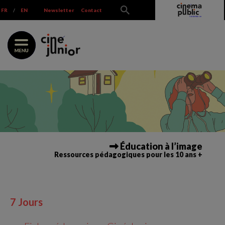
Skip
FR
/
EN
Newsletter
Contact
to
content
Éducation à l’image
Ressources pédagogiques pour les 10 ans +
7 Jours