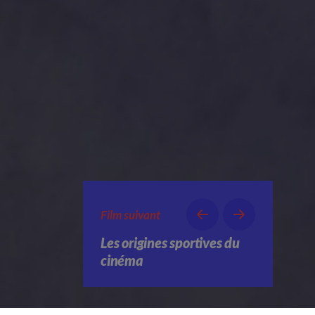
Film suivant
Les origines sportives du
cinéma