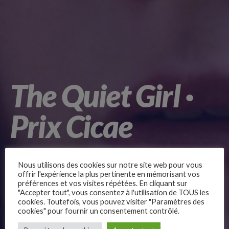
The Quiet Girl ·
Prix Cicae
Nous utilisons des cookies sur notre site web pour vous
offrir l'expérience la plus pertinente en mémorisant vos
préférences et vos visites répétées. En cliquant sur
"Accepter tout", vous consentez à l'utilisation de TOUS les
Présenté dans plusieurs festivals internationaux
cookies. Toutefois, vous pouvez visiter "Paramètres des
(Berlinale, Dinard, Busan),
The Quiet Girl
subjugue par la
cookies" pour fournir un consentement contrôlé.
justesse et la sensibilité de sa jeune actrice Catherine
–
Clinch. La toute-puissance du film réside dans les longs