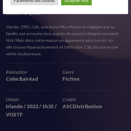
Paramètres des cookies
Accepter tout
Follow Us
silences de contemplation et l’amour timide naissant. Un
moment de grâce.
Irlande, 1981, Cáit, une jeune fille effacée et négligée par sa
famille, est envoyée vivre auprès de parents éloignés pendant
l’été. Mais dans cette maison en apparence sans secret, où
elle trouve l’épanouissement et l’affection, Cáit découvre une
vérité douloureuse.
Réalisation
Genre
Colm Bairéad
Fiction
Détails
Crédits
Irlande / 2022 / 1h35 /
ASCDistribution
VOSTF