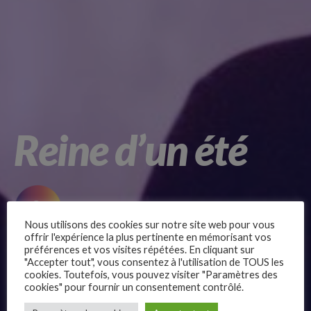
Reine d’un été
Nous utilisons des cookies sur notre site web pour vous
offrir l'expérience la plus pertinente en mémorisant vos
On adore, dans les films d’aventure, quand le héros se
préférences et vos visites répétées. En cliquant sur
révèle être un outsider ! Et Léa, reine de cet été, ne vous
"Accepter tout", vous consentez à l'utilisation de TOUS les
cookies. Toutefois, vous pouvez visiter "Paramètres des
décevra pas !
cookies" pour fournir un consentement contrôlé.
–
Les vacances viennent de commencer et Léa, 10 ans, n’a pas