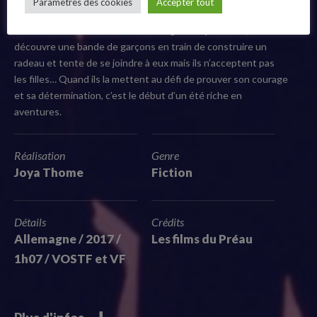
Paramètres des cookies
Accepter tout
Follow Us
envie de partir en colonie car elle ne partage plus vraiment les
centres d’intérêt des filles de son âge. Un après-midi, elle
découvre une bande de garçons en train de construire un
radeau et tente de se joindre à eux mais ils n’acceptent pas
les filles… Quand ils la mettent au défi de prouver son courage
et sa détermination, c’est le début d’un été riche en
aventures.
Réalisation
Genre
Joya Thome
Fiction
Détails
Crédits
Allemagne / 2017 /
Les films du Préau
1h07 / VOSTF et VF