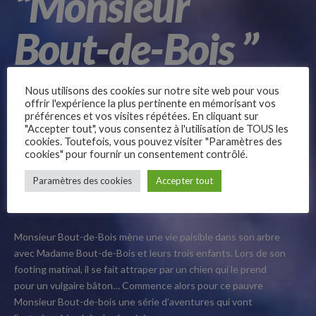
“Monsieur
Bout-de-Bois ’’
Nous utilisons des cookies sur notre site web pour vous
offrir l'expérience la plus pertinente en mémorisant vos
préférences et vos visites répétées. En cliquant sur
"Accepter tout", vous consentez à l'utilisation de TOUS les
cookies. Toutefois, vous pouvez visiter "Paramètres des
cookies" pour fournir un consentement contrôlé.
« Je ne suis pas un bâton ! ». Oups. Trop tard ! Monsieur
–
Bout-de-Bois nous amène avec lui dans une aventure
Paramètres des cookies
Accepter tout
Follow Us
extraordinaire où il devra faire comprendre au monde qui
il est vraiment.
Monsieur Bout-de-Bois mène une vie paisible dans son arbre
avec Madame Bout-de-Bois et leurs trois enfants. Lors de son
footing matinal, il se fait attraper par un chien qui le prend
pour un vulgaire bâton… Commence alors pour ce pauvre
Monsieur Bout-de-bois une série d’aventures qui vont