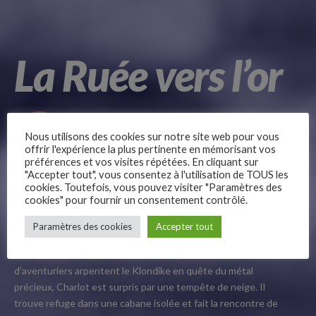
La Ruée vers l’or
Nous utilisons des cookies sur notre site web pour vous
offrir l'expérience la plus pertinente en mémorisant vos
préférences et vos visites répétées. En cliquant sur
Charlot l’éternel adolescent, nous amène avec lui au
"Accepter tout", vous consentez à l'utilisation de TOUS les
cookies. Toutefois, vous pouvez visiter "Paramètres des
Canada à la découverte du grand froid et des grands
cookies" pour fournir un consentement contrôlé.
espaces ! Un film culte en noir et blanc où se bousculent
–
des personnages hauts en couleurs.
Paramètres des cookies
Accepter tout
Follow Us
1898, Nord-Ouest du Canada. Alors que des milliers
d’aventuriers arpentent le Klondike en quête du métal
précieux, Charlot est surpris par une tempête de neige. Il
trouve refuge dans une cabane isolée et fait la rencontre de