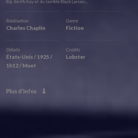
Big Jim McKay et du terrible Black Larsen…
Réalisation
Genre
Charles Chaplin
Fiction
Détails
Crédits
États-Unis / 1925 /
Lobster
1h12 / Muet
Plus d'infos