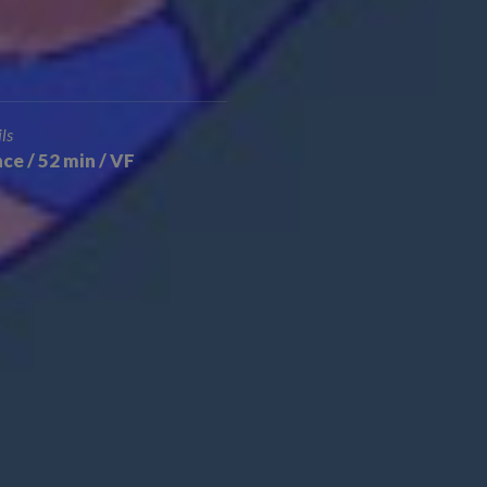
ls
ce / 52 min / VF