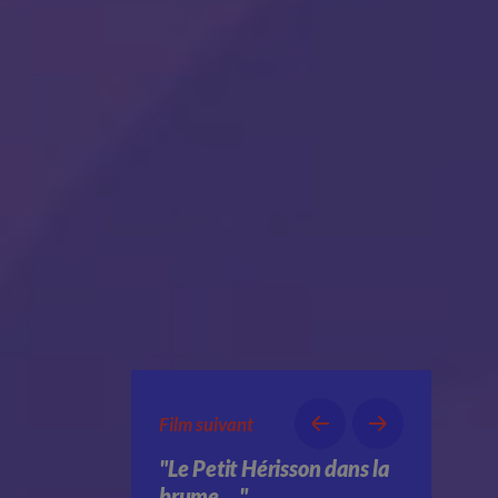
Film suivant
"Le Petit Hérisson dans la
brume ..."