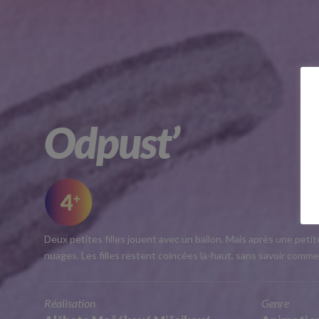
Odpust’
Deux petites filles jouent avec un ballon. Mais après une peti
nuages. Les filles restent coincées là-haut, sans savoir comm
Réalisation
Genre