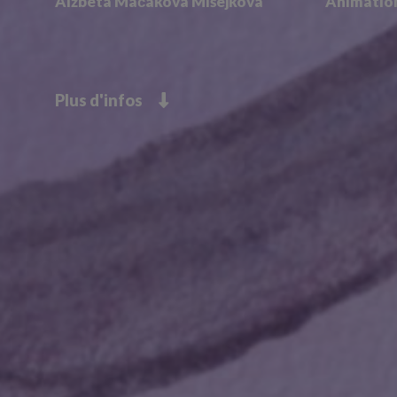
Alžbeta Mačáková Mišejková
Animatio
Plus d'infos