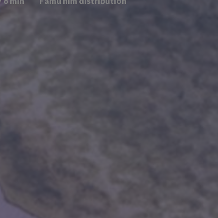
/ 8 min
Famu film distribution