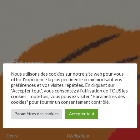
Ciné-concert
Nous utilisons des cookies sur notre site web pour vous
Luce et le rocher
offrir l'expérience la plus pertinente en mémorisant vos
préférences et vos visites répétées. En cliquant sur
"Accepter tout", vous consentez à l'utilisation de TOUS les
cookies. Toutefois, vous pouvez visiter "Paramètres des
L’histoire de deux amis qui, bien qu’ils ne semblent rien avoir
cookies" pour fournir un consentement contrôlé.
–
en commun, finissent par affronter ensemble leur peur de
Paramètres des cookies
Accepter tout
Follow Us
l’inconnu.
Genre
Réalisateur