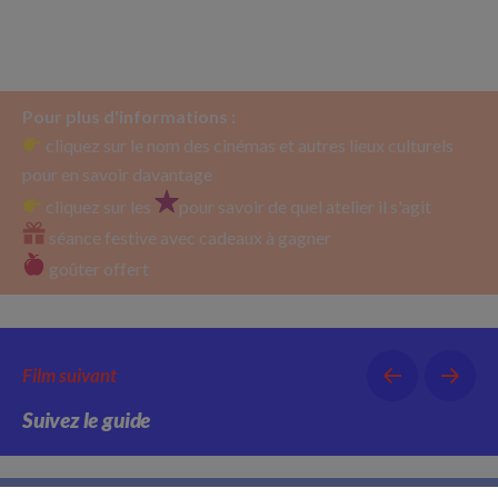
Pour plus d'informations :
cliquez sur le nom des cinémas et autres lieux culturels
pour en savoir davantage
cliquez sur les
pour savoir de quel atelier il s'agit
séance festive avec cadeaux à gagner
goûter offert
Film suivant
Suivez le guide