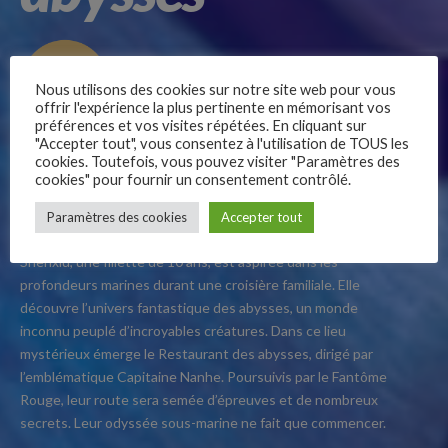
Nous utilisons des cookies sur notre site web pour vous
offrir l'expérience la plus pertinente en mémorisant vos
préférences et vos visites répétées. En cliquant sur
"Accepter tout", vous consentez à l'utilisation de TOUS les
Plongez dans l’univers bariolé des abysses et laissez-vous
cookies. Toutefois, vous pouvez visiter "Paramètres des
submerger par un film d’animation envoûtant à
cookies" pour fournir un consentement contrôlé.
l’esthétisme excentrique, au rythme frénétique et aux
–
émotions fortes…
Paramètres des cookies
Accepter tout
Follow Us
Shenxiu, une fillette de 10 ans, est aspirée dans les
profondeurs marines durant une croisière familiale. Elle
découvre l’univers fantastique des abysses, un monde
inconnu peuplé d’incroyables créatures. Dans ce lieu
mystérieux émerge le Restaurant des abysses, dirigé par
l’emblématique Capitaine Nanhe. Poursuivis par le Fantôme
Rouge, leur route sera semée d’épreuves et de nombreux
secrets. Leur odyssée sous-marine ne fait que commencer.