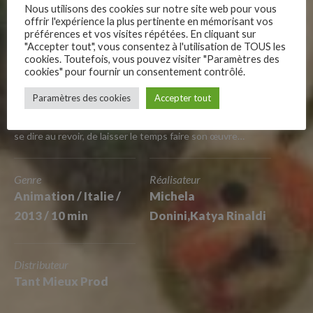
Nous utilisons des cookies sur notre site web pour vous
La Chenille et la
offrir l'expérience la plus pertinente en mémorisant vos
préférences et vos visites répétées. En cliquant sur
"Accepter tout", vous consentez à l'utilisation de TOUS les
Poule
cookies. Toutefois, vous pouvez visiter "Paramètres des
cookies" pour fournir un consentement contrôlé.
–
Paramètres des cookies
Accepter tout
Follow Us
La poule et la chenille sont amies. Mais le temps est venu de
se dire au revoir, de laisser le temps faire son œuvre…
Genre
Réalisateur
Animation / Italie /
Michela
2013 / 10 min
Donini,Katya Rinaldi
Distributeur
Tant Mieux Prod