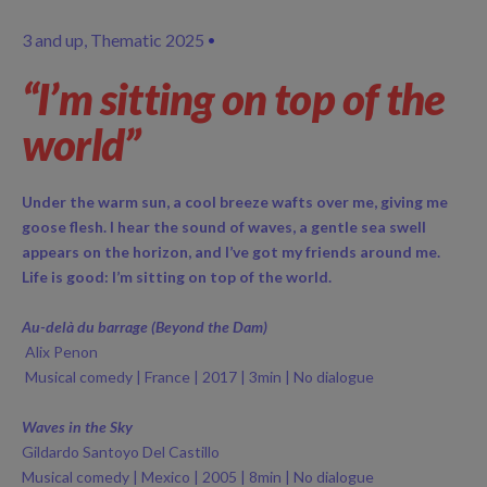
3 and up
Thematic 2025
“I’m sitting on top of the
world”
Under the warm sun, a cool breeze wafts over me, giving me
goose flesh. I hear the sound of waves, a gentle sea swell
appears on the horizon, and I’ve got my friends around me.
Life is good: I’m sitting on top of the world.
Au-delà du barrage (Beyond the Dam)
Alix Penon
Musical comedy | France | 2017 | 3min | No dialogue
Waves in the Sky
Gildardo Santoyo Del Castillo
Musical comedy | Mexico | 2005 | 8min | No dialogue