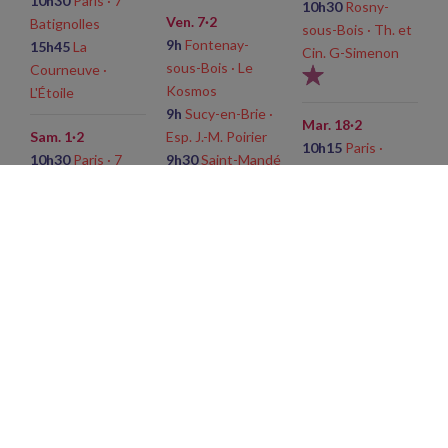
10h30
Paris · 7
10h30
Rosny-
Ven. 7·2
Batignolles
sous-Bois · Th. et
9h
Fontenay-
15h45
La
Cin. G-Simenon
sous-Bois · Le
Courneuve ·
Kosmos
L'Étoile
9h
Sucy-en-Brie ·
Mar. 18·2
Sam. 1·2
Esp. J.-M. Poirier
10h15
Paris ·
10h30
Paris · 7
9h30
Saint-Mandé
Chaplin Denfert
Batignolles
· Cresco et Méd.
10h30
Rosny-
15h45
La
sous-Bois · Th. et
Courneuve ·
Cin. G-Simenon
10h15
Fontenay-
L'Étoile
sous-Bois · Le
Mer. 19·2
Kosmos
Dim. 2·2
10h15
Paris ·
10h30
Paris · 7
Chaplin Denfert
Sam. 8·2
Batignolles
16h15
Arcueil ·
14h
Créteil · La
Jeu. 20·2
Esp. J. Vilar
Lucarne
10h15
Paris ·
15h45
Paris ·
Chaplin Denfert
Dim. 9·2
Chaplin St
11h
Vitry-sur-