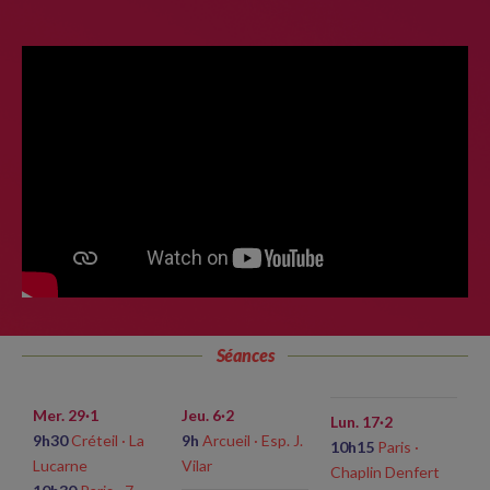
Séances
Mer. 29·1
Jeu. 6·2
Lun. 17·2
9h30
Créteil · La
9h
Arcueil · Esp. J.
10h15
Paris ·
Lucarne
Vilar
Chaplin Denfert