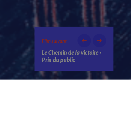
Film suivant
Le Chemin de la victoire ·
Prix du public