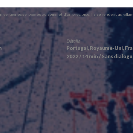
vertigineuse, piégée au sommet d’un précipice. Ils se rendent au village s
Détails
n
Portugal, Royaume-Uni, Fra
2022 / 14 min / Sans dialogu