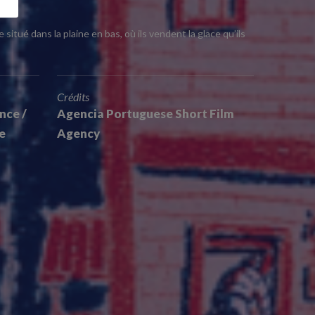
itué dans la plaine en bas, où ils vendent la glace qu’ils
Crédits
nce /
Agencia Portuguese Short Film
e
Agency