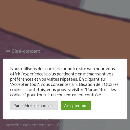
Ciné-concert
Flocons et
Nous utilisons des cookies sur notre site web pour vous
offrir l'expérience la plus pertinente en mémorisant vos
Carottes
préférences et vos visites répétées. En cliquant sur
"Accepter tout", vous consentez à l'utilisation de TOUS les
cookies. Toutefois, vous pouvez visiter "Paramètres des
cookies" pour fournir un consentement contrôlé.
–
Un chapeau sur la tête, une écharpe autour du cou, des
Paramètres des cookies
Accepter tout
Follow Us
cailloux pour les yeux… Voici venue la saison des bonhommes
de neige ! Mais cette an
née, ils perdent tous
mystérieusement leur nez… Où ont donc bien pu passer