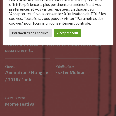
Fairies in the
offrir l'expérience la plus pertinente en mémorisant vos
préférences et vos visites répétées. En cliquant sur
"Accepter tout", vous consentez à l'utilisation de TOUS les
Buda Hills
cookies. Toutefois, vous pouvez visiter "Paramètres des
cookies" pour fournir un consentement contrôlé.
–
Paramètres des cookies
Accepter tout
Follow Us
Selon une légende urbaine, des fées vivent dans les collines
de Buda en Hongrie, même si elles n’ont jamais été aperçues
jusqu’à présent…
Genre
Réalisateur
Animation / Hongrie
Eszter Molnár
/ 2018 / 1 min
Distributeur
Mome festival