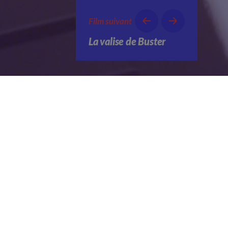
Film suivant
La valise de Buster
Vendredi 16 février