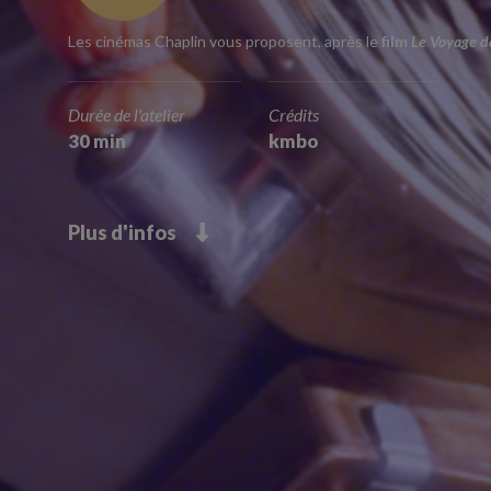
Les cinémas Chaplin vous proposent, après le
film
Le Voyage d
Durée de l'atelier
Crédits
30 min
kmbo
Plus d'infos