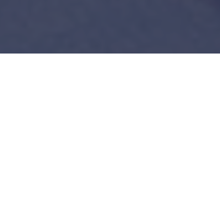
Séances
Dimanche 6 février
16h
Mitry-Mory