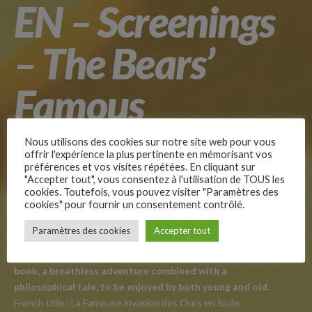
EN – Screenings
– The Bears’
Famous
Invasion of
Nous utilisons des cookies sur notre site web pour vous
offrir l'expérience la plus pertinente en mémorisant vos
préférences et vos visites répétées. En cliquant sur
Sicily
"Accepter tout", vous consentez à l'utilisation de TOUS les
cookies. Toutefois, vous pouvez visiter "Paramètres des
cookies" pour fournir un consentement contrôlé.
–
Paramètres des cookies
Accepter tout
Follow Us
A splendid adaptation of Dino Buzzati’s children’s
book, a breathless adventure combined with a
philosophical tale, to be enjoyed by both young and old.
French title : La Fameuse invasion des Ours en Sicile