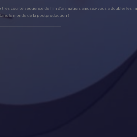
e très courte séquence de film d’animation, amusez-vous à doubler les ima
e dans le monde de la postproduction !