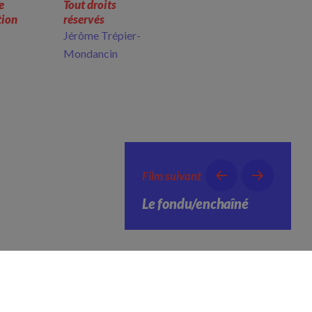
e
Tout droits
tion
réservés
Jérôme Trépier-
Mondancin
Film suivant
Le fondu/enchaîné