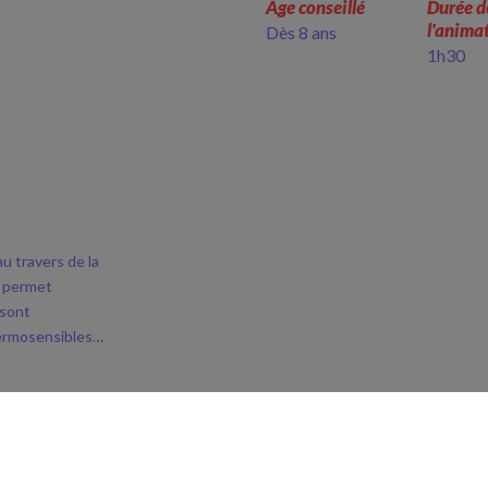
Âge conseillé
Durée d
l'anima
Dès 8 ans
1h30
u travers de la
ie permet
 sont
hermosensibles…