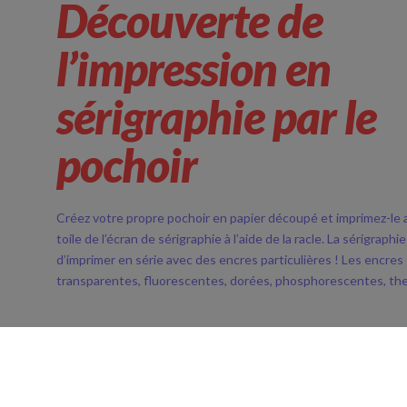
Découverte de
l’impression en
sérigraphie par le
pochoir
Créez votre propre pochoir en papier découpé et imprimez-le a
toile de l’écran de sérigraphie à l’aide de la racle. La sérigraph
d’imprimer en série avec des encres particulières ! Les encres
transparentes, fluorescentes, dorées, phosphorescentes, t