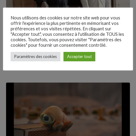
Nous utilisons des cookies sur notre site web pour vous
offrir l'expérience la plus pertinente en mémorisant vos
22 min read
préférences et vos visites répétées. En cliquant sur
"Accepter tout", vous consentez à l'utilisation de TOUS les
Sugar Cane Alley
cookies. Toutefois, vous pouvez visiter "Paramètres des
cookies" pour fournir un consentement contrôlé.
–
Mercredi 24 janvier 16h Chaplin Denfert · Paris
Paramètres des cookies
Accepter tout
Follow Us
Mercredi 24 janvier 16h Chaplin...